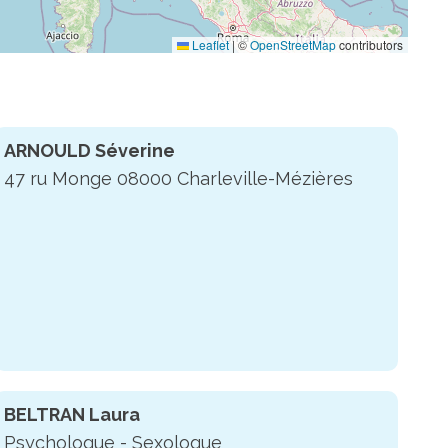
Leaflet
|
©
OpenStreetMap
contributors
ARNOULD Séverine
47 ru Monge 08000 Charleville-Mézières
BELTRAN Laura
Psychologue - Sexologue