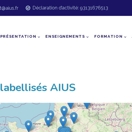
Déclaration d’activité: 93131676513
t@aius.fr
PRÉSENTATION
ENSEIGNEMENTS
FORMATION
labellisés AIUS