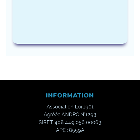
INFORMATION
Association Loi 1901
Agréée ANDPC N°1293
SIRET 408 449 056 00063
APE : 8559A