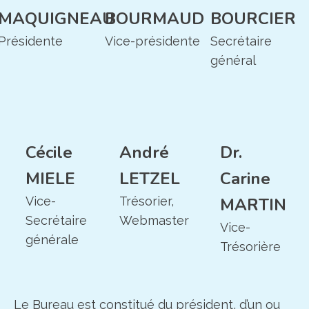
MAQUIGNEAU
BOURMAUD
BOURCIER
Présidente
Vice-présidente
Secrétaire
général
Cécile
André
Dr.
MIELE
LETZEL
Carine
Vice-
Trésorier,
MARTIN
Secrétaire
Webmaster
Vice-
générale
Trésorière
Le Bureau est constitué du président, d’un ou