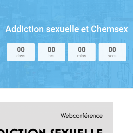
Addiction sexuelle et Chemsex
00
00
00
00
days
hrs
mins
secs