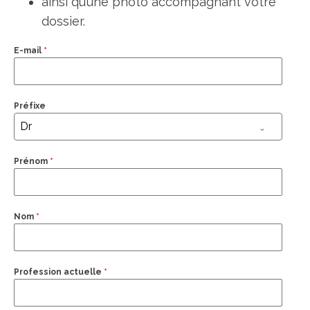
ainsi qu’une photo accompagnant votre
dossier.
E-mail
*
Préfixe
Dr
Prénom
*
Nom
*
Profession actuelle
*