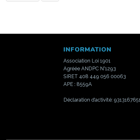
INFORMATION
Association Loi 1901
Agréée ANDPC N°1293
SIRET 408 449 056 00063
APE : 8559A
Déclaration d’activité: 931316765