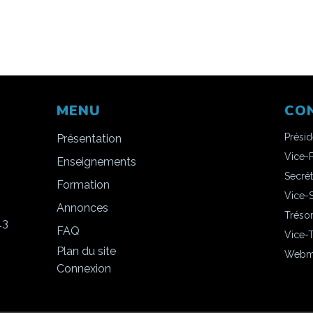
MENU
CO
Prési
Présentation
Vice-
Enseignements
Secrét
Formation
Vice-S
Annonces
Trésor
13
FAQ
Vice-T
Plan du site
Webma
Connexion