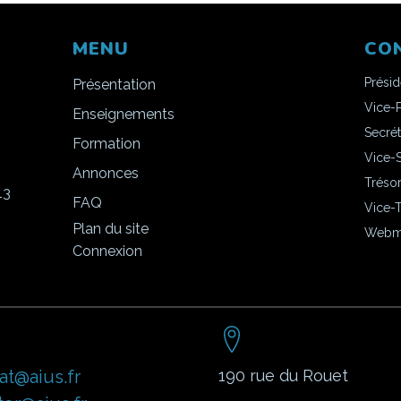
MENU
CO
Prési
Présentation
Vice-
Enseignements
Secrét
Formation
Vice-S
Annonces
Trésor
13
FAQ
Vice-T
Plan du site
Webma
Connexion
at@aius.fr
190 rue du Rouet