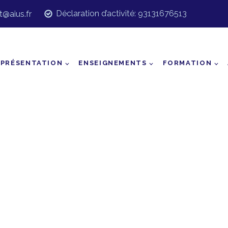
Déclaration d’activité: 93131676513
t@aius.fr
PRÉSENTATION
ENSEIGNEMENTS
FORMATION