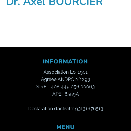
Dr. Axel BOURCIER
INFORMATION
Association Loi 1901
Agréée ANDPC N°1293
SIRET 408 449 056 00063
APE : 8559A
Déclaration d’activité: 93131676513
MENU