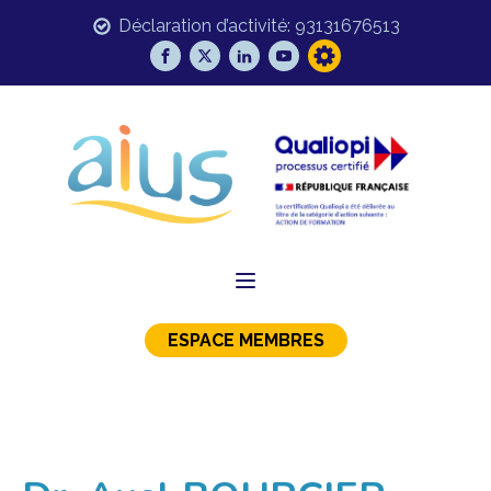
Déclaration d’activité: 93131676513
ESPACE MEMBRES