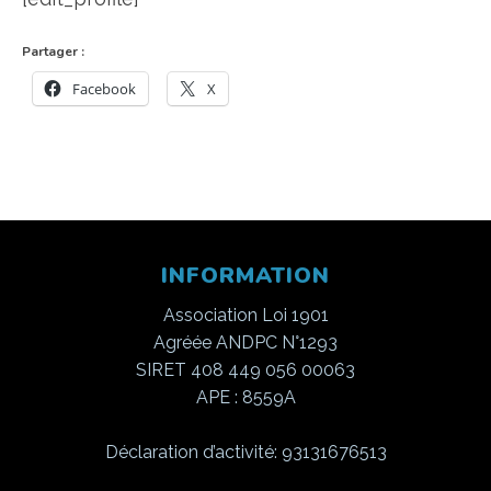
Partager :
Facebook
X
INFORMATION
Association Loi 1901
Agréée ANDPC N°1293
SIRET 408 449 056 00063
APE : 8559A
Déclaration d’activité: 93131676513