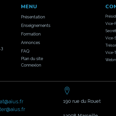
MENU
CO
Prési
Présentation
Vice-
Enseignements
Secrét
Formation
Vice-S
Annonces
Trésor
13
FAQ
Vice-T
Plan du site
Webma
Connexion
at@aius.fr
190 rue du Rouet
er@aius.fr
13008
Marseille