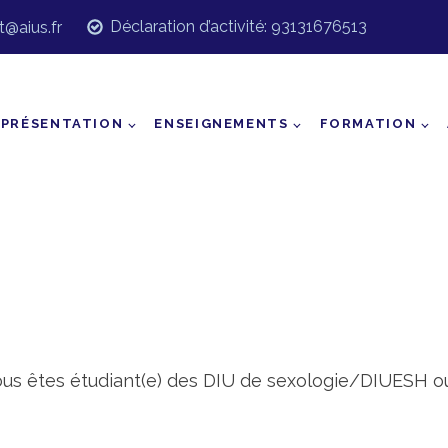
Déclaration d’activité: 93131676513
t@aius.fr
PRÉSENTATION
ENSEIGNEMENTS
FORMATION
ous êtes étudiant(e) des DIU de sexologie/DIUESH ou