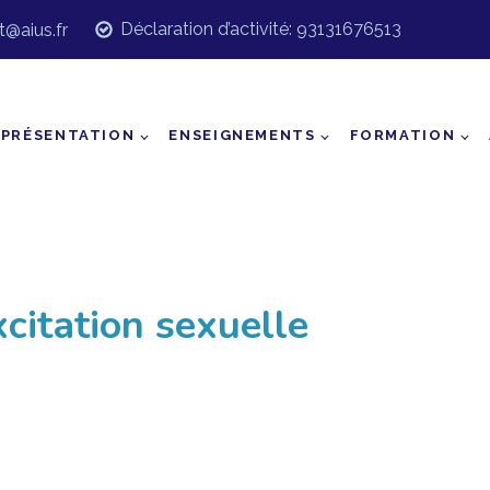
Déclaration d’activité: 93131676513
t@aius.fr
PRÉSENTATION
ENSEIGNEMENTS
FORMATION
citation sexuelle