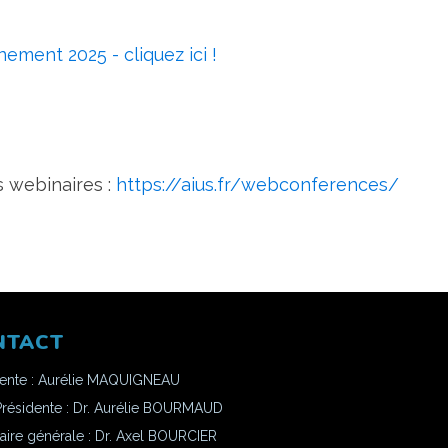
ement 2025 - cliquez ici !
s webinaires :
https://aius.fr/webconferences/
NTACT
dente : Aurélie MAQUIGNEAU
Présidente : Dr. Aurélie BOURMAUD
aire générale : Dr. Axel BOURCIER