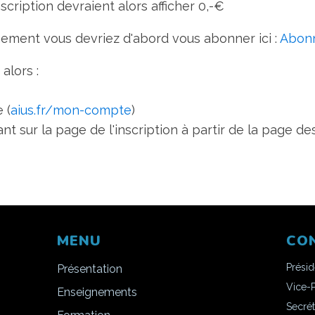
inscription devraient alors
afficher 0,-€
nement vous devriez d'abord vous abonner ici :
Abonn
alors :
 (
aius.fr/mon-compte
)
t sur la page de l'inscription à partir de la page de
MENU
CO
Prési
Présentation
Vice-
Enseignements
Secrét