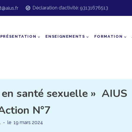
Déclaration d’activité: 93131676513
t@aius.fr
PRÉSENTATION
ENSEIGNEMENTS
FORMATION
s en santé sexuelle » AIUS
Action N°7
L
- le
19 mars 2024