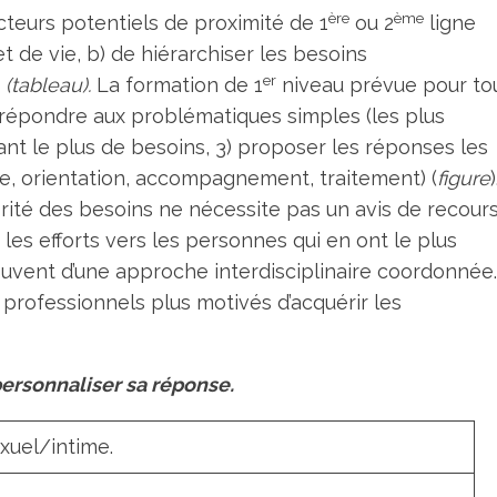
ère
ème
acteurs potentiels de proximité de 1
ou 2
ligne
t de vie, b) de hiérarchiser les besoins
er
é
(tableau).
La formation de 1
niveau prévue pour to
) répondre aux problématiques simples (les plus
nt le plus de besoins, 3) propo­ser les réponses les
ce, orientation, accompagnement, traitement) (
figure
)
orité des besoins ne nécessite pas un avis de recours
es efforts vers les personnes qui en ont le plus
souvent d’une approche interdisciplinaire coordonnée.
rofessionnels plus motivés d’acquérir les
personnaliser sa réponse.
xuel/intime.