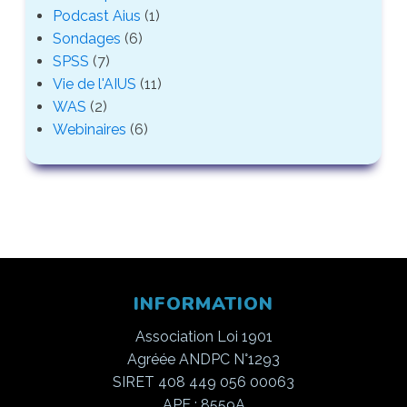
Podcast Aius
(1)
Sondages
(6)
SPSS
(7)
Vie de l'AIUS
(11)
WAS
(2)
Webinaires
(6)
INFORMATION
Association Loi 1901
Agréée ANDPC N°1293
SIRET 408 449 056 00063
APE : 8559A