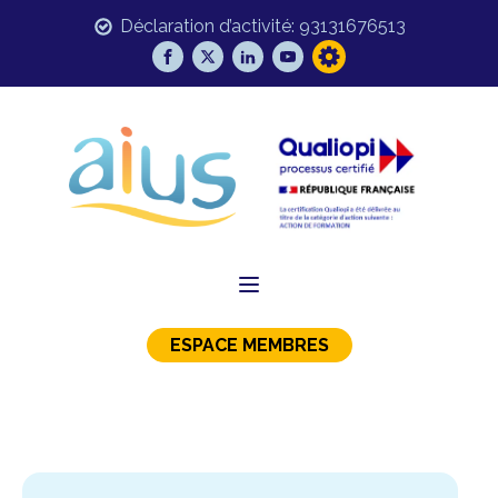
Déclaration d’activité: 93131676513
ESPACE MEMBRES