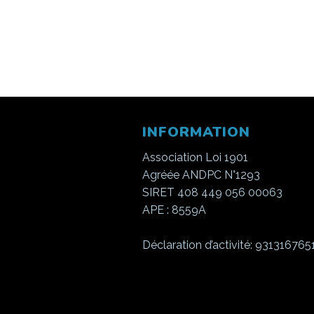
INFORMATION
Association Loi 1901
Agréée ANDPC N°1293
SIRET 408 449 056 00063
APE : 8559A
Déclaration d’activité: 931316765