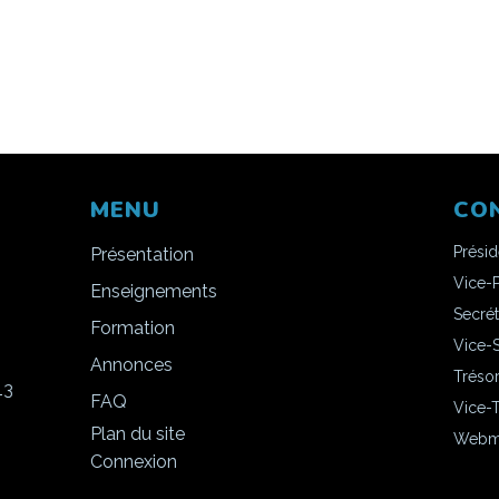
MENU
CO
Prési
Présentation
Vice-
Enseignements
Secrét
Formation
Vice-S
Annonces
Trésor
13
FAQ
Vice-T
Plan du site
Webma
Connexion