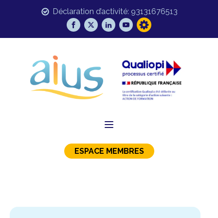
Déclaration d’activité: 93131676513
ESPACE MEMBRES