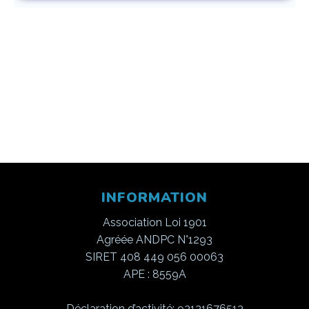
INFORMATION
Association Loi 1901
Agréée ANDPC N°1293
SIRET 408 449 056 00063
APE : 8559A
Déclaration d’activité: 93131676513