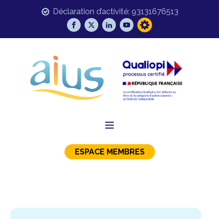
Déclaration d’activité: 93131676513
ESPACE MEMBRES