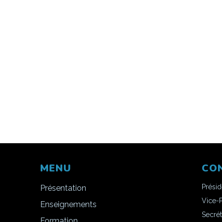
MENU
CO
Prési
Présentation
Vice-
Enseignements
Secrét
Formation