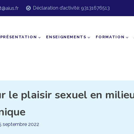
Déclaration d’activité: 93131676513
t@aius.fr
PRÉSENTATION
ENSEIGNEMENTS
FORMATION
le plaisir sexuel en milie
inique
5 septembre 2022