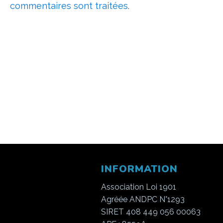
commentaires sont traitées
.
INFORMATION
Association Loi 1901
Agréée ANDPC N°1293
SIRET 408 449 056 00063