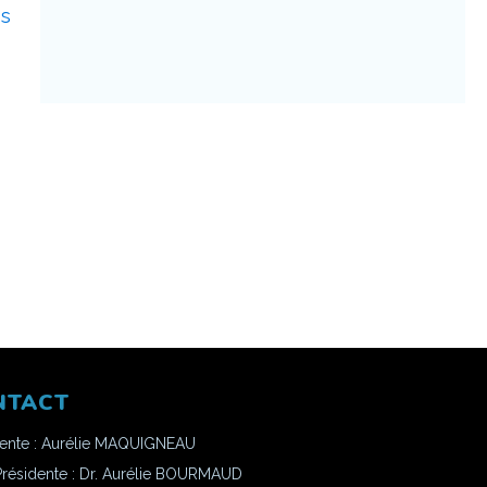
os
NTACT
dente : Aurélie MAQUIGNEAU
Présidente : Dr. Aurélie BOURMAUD