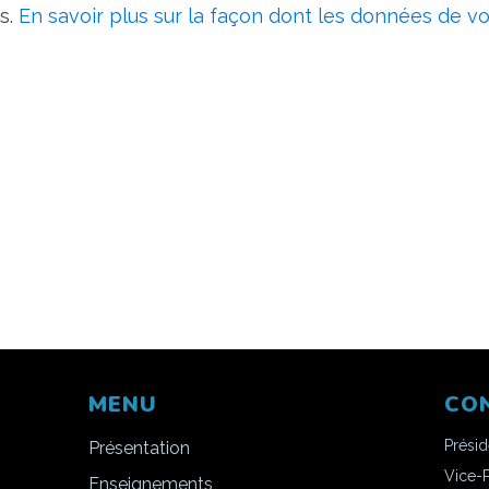
es.
En savoir plus sur la façon dont les données de v
MENU
CO
Prési
Présentation
Vice-
Enseignements