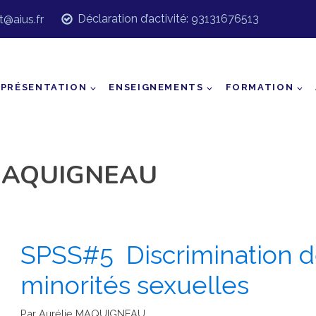
Déclaration d’activité: 93131676513
t@aius.fr
PRÉSENTATION
ENSEIGNEMENTS
FORMATION
 MAQUIGNEAU
SPSS#5 Discrimination 
minorités sexuelles
Par Aurélie MAQUIGNEAU