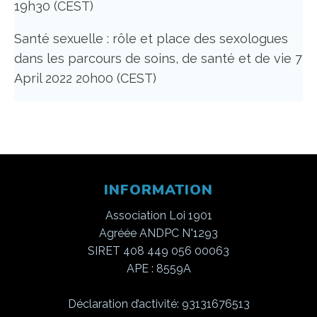
19h30 (CEST)
Santé sexuelle : rôle et place des sexologues
dans les parcours de soins, de santé et de vie 7
April 2022 20h00 (CEST)
INFORMATION
Association Loi 1901
Agréée ANDPC N°1293
SIRET 408 449 056 00063
APE : 8559A
Déclaration d’activité: 93131676513